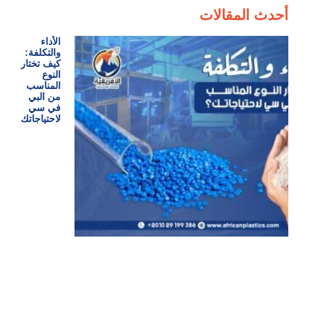
أحدث المقالات
الأداء
والتكلفة:
كيف تختار
النوع
المناسب
من البي
في سي
لاحتياجاتك