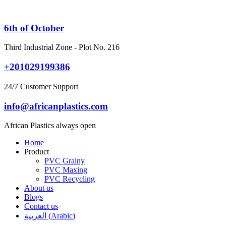
Skip
to
content
6th of October
Third Industrial Zone - Plot No. 216
+201029199386
24/7 Customer Support
info@africanplastics.com
African Plastics always open
Home
Product
PVC Grainy
PVC Maxing
PVC Recycling
About us
Blogs
Contact us
العربية
(
Arabic
)