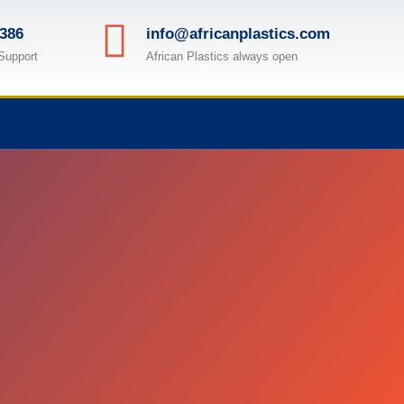
386
info@africanplastics.com
Support
African Plastics always open