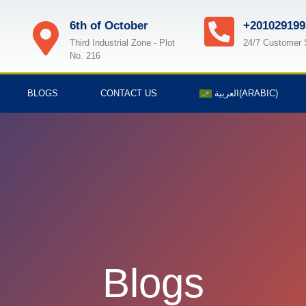
6th of October
+201029199
Third Industrial Zone - Plot
24/7 Customer 
No. 216
BLOGS
CONTACT US
العربية
(
ARABIC
)
Blogs