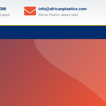
386
info@africanplastics.com
Support
African Plastics always open