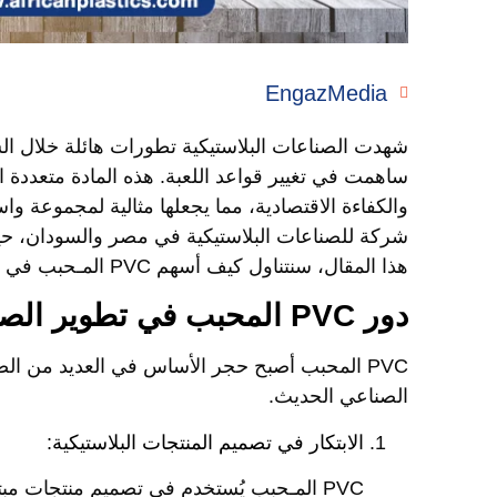
EngazMedia
ساهمت في تغيير قواعد اللعبة. هذه المادة متعددة ا
والكفاءة الاقتصادية، مما يجعلها مثالية لمجموعة وا
شركة للصناعات البلاستيكية في مصر والسودان، حيث
هذا المقال، سنتناول كيف أسهم PVC المـحبب في تطور الصناعات البلاستيكية وأبرز استخداماته ومزاياه.
دور PVC المحبب في تطوير الصناعات البلاستيكية
PVC المحبب أصبح حجر الأساس في العديد من ال
الصناعي الحديث.
الابتكار في تصميم المنتجات البلاستيكية:
PVC المـحبب يُستخدم في تصميم منتجات مبت