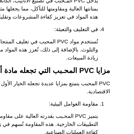
يدخل PVC المـحبب في تصنيع الأنابيب، 
بمتانتها العالية ومقاومتها للتآكل، مما يجعلها 
هذه المواد في تعزيز كفاءة المشروعات وتقليل
في التغليف والتعبئة:
تُستخدم مواد PVC المحبب في تغل
والتلوث. بالإضافة إلى ذلك، تُعزز هذه المواد م
زيادة المبيعات.
مزايا PVC المحـبب التي تجعله مادة أساسية في الصناعات الحديثة
PVC المحبب يتمتع بمزايا عديدة تجعله الخيار الأو
الاقتصادية.
مقاومة العوامل البيئية:
يتميز PVC المحـبب بقدرته العالية على م
التطبيقات الخارجية. هذه المقاومة تُسهم في ز
كفاءة العمليات الصناعية.