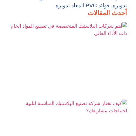
تدويره
,
فوائد PVC المعاد تدويره
أحدث المقالات
أه
شر
ال
ال
في
ال
ال
الأ
ال
كي
شر
تص
ال
ال
لتل
اح