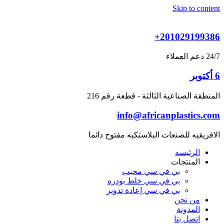
Skip to content
+201029199386
24/7 دعم العملاء
6 أكتوبر
المنطقة الصناعية الثالثة - قطعة رقم 216
info@africanplastics.com
الافريقيه للصنعات البلاستكيه مفتوح دائما
الرئيسه
المنتجات
بي في سي محبب
بي في سي خلط بودره
بي في سي إعادة تدوير
من نحن
المدونة
اتصل بنا