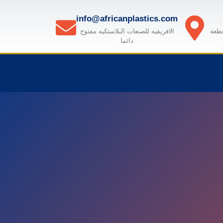
info@africanplastics.com
قطعة
الافريقيه للصنعات البلاستكيه مفتوح
دائما