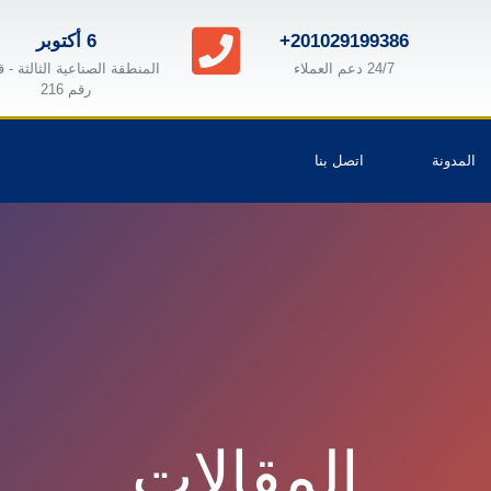
+201029199386
6 أكتوبر
24/7 دعم العملاء
المنطقة الصناعية الثالثة - 
رقم 216
المدونة
اتصل بنا
المقالات