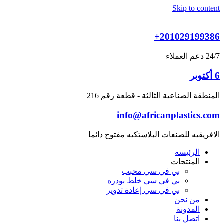
Skip to content
+201029199386
24/7 دعم العملاء
6 أكتوبر
المنطقة الصناعية الثالثة - قطعة رقم 216
info@africanplastics.com
الافريقيه للصنعات البلاستكيه مفتوح دائما
الرئيسه
المنتجات
بي في سي محبب
بي في سي خلط بودره
بي في سي إعادة تدوير
من نحن
المدونة
اتصل بنا