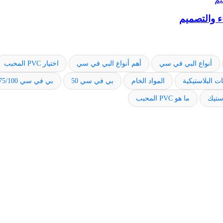
ء والتصميم
أنواع البي في سي
أهم أنواع البي في سي
اختيار PVC المحبب
ت البلاستيكية
المواد الخام
بي في سي 50
بي في سي 75/100
استيك
ما هو PVC المحبب