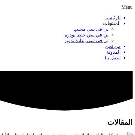
Menu
الرئيسه
المنتجات
بي في سي محبب
بي في سي خلط بودره
بي في سي إعادة تدوير
من نحن
المدونة
اتصل بنا
المقالات