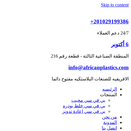
Skip to content
+201029199386
24/7 دعم العملاء
6 أكتوبر
المنطقة الصناعية الثالثة - قطعة رقم 216
info@africanplastics.com
الافريقيه للصنعات البلاستكيه مفتوح دائما
الرئيسه
المنتجات
بي في سي محبب
بي في سي خلط بودره
بي في سي إعادة تدوير
من نحن
المدونة
اتصل بنا