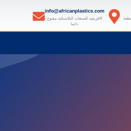
info@africanplastics.com
قطعة
الافريقيه للصنعات البلاستكيه مفتوح
دائما