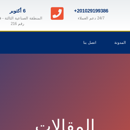
+201029199386
6 أكتوبر
24/7 دعم العملاء
المنطقة الصناعية الثالثة - 
رقم 216
المدونة
اتصل بنا
المقالات