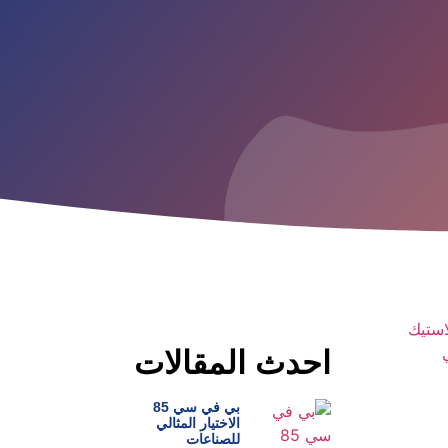
احدث المقالات
بي في سي 85
الاختيار المثالي
للصناعات