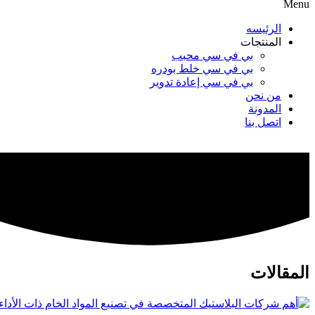
Menu
الرئيسه
المنتجات
بي في سي محبب
بي في سي خلط بودره
بي في سي إعادة تدوير
من نحن
المدونة
اتصل بنا
المقالات