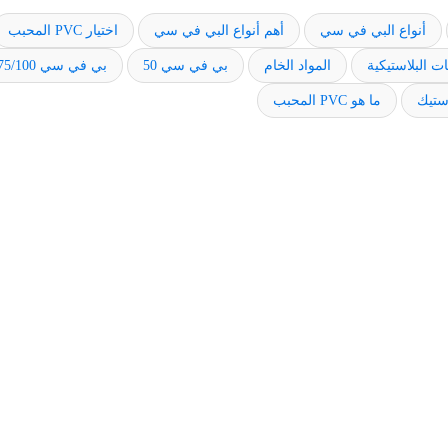
أنواع البي في سي
أهم أنواع البي في سي
اختيار PVC المحبب
ت البلاستيكية
المواد الخام
بي في سي 50
بي في سي 75/100
استيك
ما هو PVC المحبب