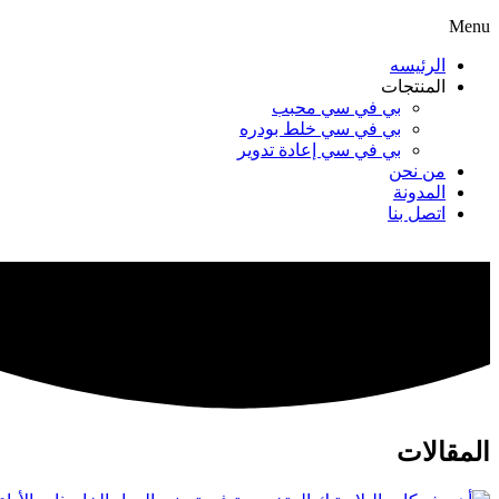
Menu
الرئيسه
المنتجات
بي في سي محبب
بي في سي خلط بودره
بي في سي إعادة تدوير
من نحن
المدونة
اتصل بنا
المقالات