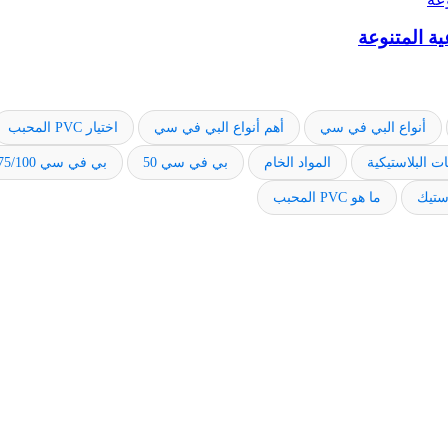
أنواع البي في سي
أهم أنواع البي في سي
اختيار PVC المحبب
ت البلاستيكية
المواد الخام
بي في سي 50
بي في سي 75/100
استيك
ما هو PVC المحبب