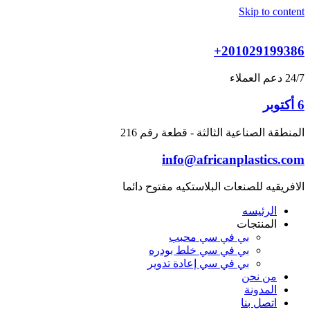
Skip to content
+201029199386
24/7 دعم العملاء
6 أكتوبر
المنطقة الصناعية الثالثة - قطعة رقم 216
info@africanplastics.com
الافريقيه للصنعات البلاستكيه مفتوح دائما
الرئيسه
المنتجات
بي في سي محبب
بي في سي خلط بودره
بي في سي إعادة تدوير
من نحن
المدونة
اتصل بنا