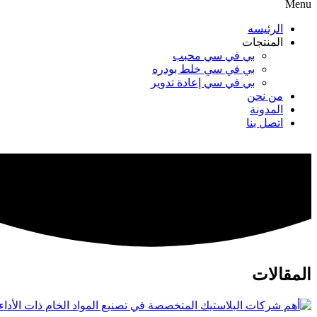
Menu
الرئيسه
المنتجات
بي في سي محبب
بي في سي خلط بودره
بي في سي إعادة تدوير
من نحن
المدونة
اتصل بنا
المقالات