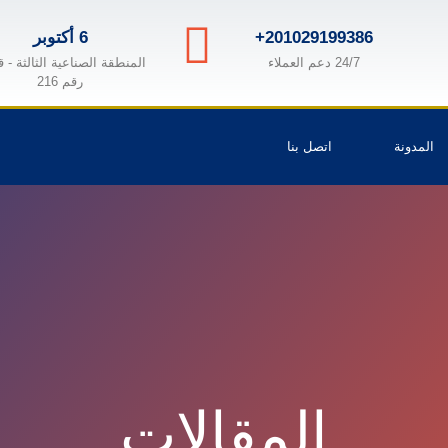
+201029199386
6 أكتوبر
24/7 دعم العملاء
المنطقة الصناعية الثالثة - 
رقم 216
المدونة
اتصل بنا
المقالات