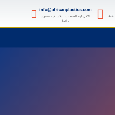
info@africanplastics.com
قطعة
الافريقيه للصنعات البلاستكيه مفتوح
دائما