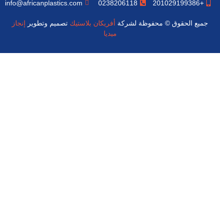
info@africanplastics.com
0238206118
+201029199386
جميع الحقوق © محفوظة لشركة
أفريكان بلاستيك
تصميم وتطوير
إنجاز
ميديا