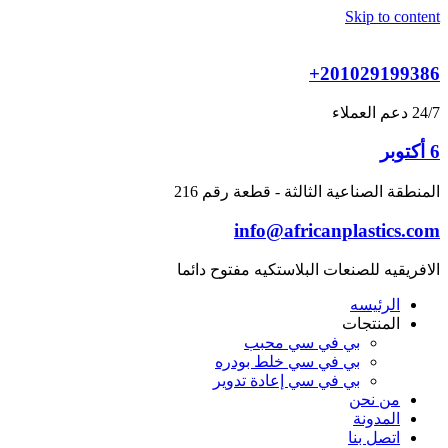
Skip to content
+201029199386
24/7 دعم العملاء
6 أكتوبر
المنطقة الصناعية الثالثة - قطعة رقم 216
info@africanplastics.com
الافريقيه للصنعات البلاستكيه مفتوح دائما
الرئيسه
المنتجات
بي في سي محبب
بي في سي خلط بودره
بي في سي إعادة تدوير
من نحن
المدونة
اتصل بنا