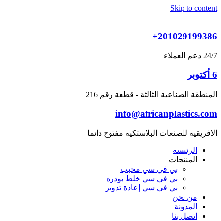
Skip to content
+201029199386
24/7 دعم العملاء
6 أكتوبر
المنطقة الصناعية الثالثة - قطعة رقم 216
info@africanplastics.com
الافريقيه للصنعات البلاستكيه مفتوح دائما
الرئيسه
المنتجات
بي في سي محبب
بي في سي خلط بودره
بي في سي إعادة تدوير
من نحن
المدونة
اتصل بنا