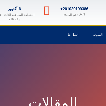
+201029199386
6 أكتوبر
24/7 دعم العملاء
المنطقة الصناعية الثالثة - 
رقم 216
المدونة
اتصل بنا
المقالات