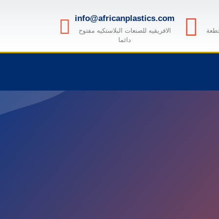
info@africanplastics.com
قطعة
الافريقيه للصنعات البلاستكيه مفتوح
دائما