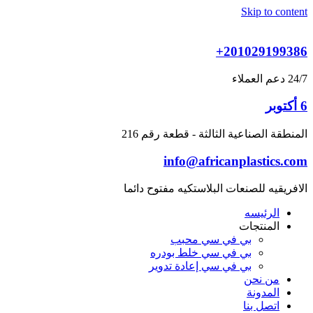
Skip to content
+201029199386
24/7 دعم العملاء
6 أكتوبر
المنطقة الصناعية الثالثة - قطعة رقم 216
info@africanplastics.com
الافريقيه للصنعات البلاستكيه مفتوح دائما
الرئيسه
المنتجات
بي في سي محبب
بي في سي خلط بودره
بي في سي إعادة تدوير
من نحن
المدونة
اتصل بنا