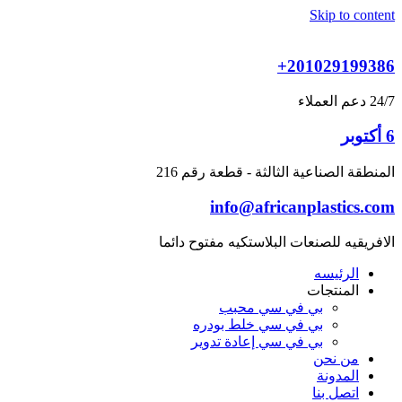
Skip to content
+201029199386
24/7 دعم العملاء
6 أكتوبر
المنطقة الصناعية الثالثة - قطعة رقم 216
info@africanplastics.com
الافريقيه للصنعات البلاستكيه مفتوح دائما
الرئيسه
المنتجات
بي في سي محبب
بي في سي خلط بودره
بي في سي إعادة تدوير
من نحن
المدونة
اتصل بنا