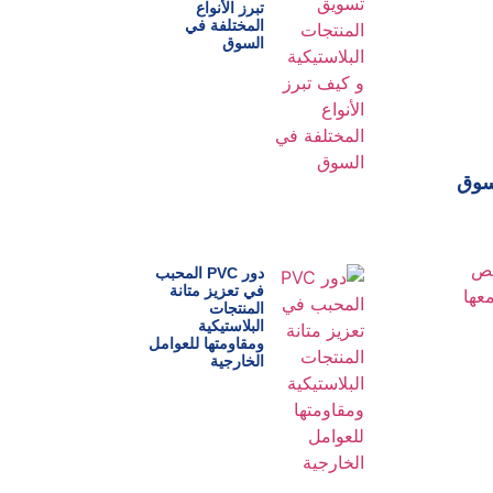
تبرز الأنواع
المختلفة في
السوق
لسوق
دور PVC المحبب
في تعزيز متانة
المنتجات
البلاستيكية
ومقاومتها للعوامل
الخارجية