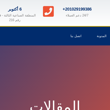
+201029199386
6 أكتوبر
24/7 دعم العملاء
المنطقة الصناعية الثالثة - 
رقم 216
المدونة
اتصل بنا
المقالات