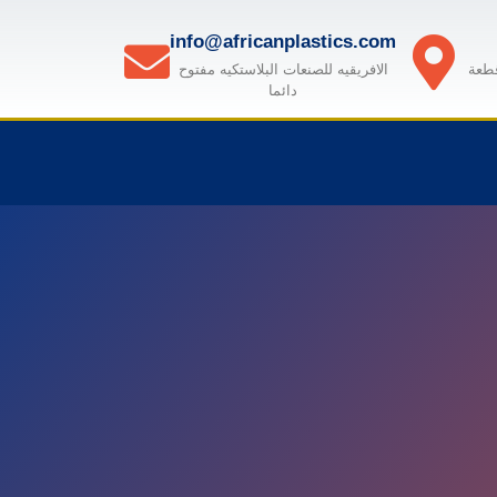
info@africanplastics.com
قطعة
الافريقيه للصنعات البلاستكيه مفتوح
دائما