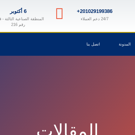
+201029199386
6 أكتوبر
24/7 دعم العملاء
المنطقة الصناعية الثالثة - 
رقم 216
المدونة
اتصل بنا
المقالات