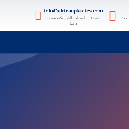
info@africanplastics.com
قطعة
الافريقيه للصنعات البلاستكيه مفتوح
دائما