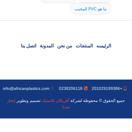
ما هو PVC المحبب
الرئيسه
المنتجات
من نحن
المدونة
اتصل بنا
info@africanplastics.com
0238206118
+201029199386
جميع الحقوق © محفوظة لشركة
أفريكان بلاستيك
تصميم وتطوير
إنجاز
ميديا