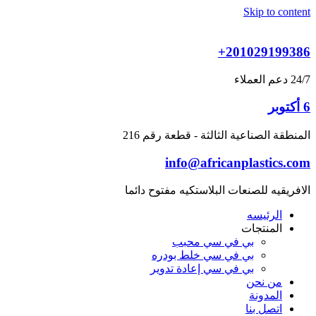
Skip to content
+201029199386
24/7 دعم العملاء
6 أكتوبر
المنطقة الصناعية الثالثة - قطعة رقم 216
info@africanplastics.com
الافريقيه للصنعات البلاستكيه مفتوح دائما
الرئيسه
المنتجات
بي في سي محبب
بي في سي خلط بودره
بي في سي إعادة تدوير
من نحن
المدونة
اتصل بنا