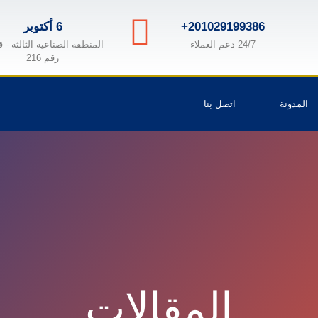
+201029199386
6 أكتوبر
24/7 دعم العملاء
المنطقة الصناعية الثالثة - 
رقم 216
المدونة
اتصل بنا
المقالات