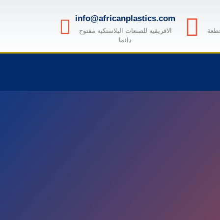
info@africanplastics.com
قطعة
الافريقيه للصنعات البلاستكيه مفتوح
دائما