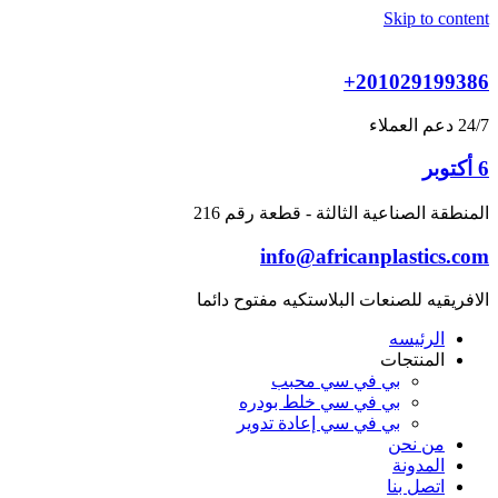
Skip to content
+201029199386
24/7 دعم العملاء
6 أكتوبر
المنطقة الصناعية الثالثة - قطعة رقم 216
info@africanplastics.com
الافريقيه للصنعات البلاستكيه مفتوح دائما
الرئيسه
المنتجات
بي في سي محبب
بي في سي خلط بودره
بي في سي إعادة تدوير
من نحن
المدونة
اتصل بنا