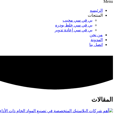
Menu
الرئيسه
المنتجات
بي في سي محبب
بي في سي خلط بودره
بي في سي إعادة تدوير
من نحن
المدونة
اتصل بنا
المقالات