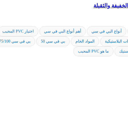
أنواع البي في سي
أهم أنواع البي في سي
اختيار PVC المحبب
ت البلاستيكية
المواد الخام
بي في سي 50
بي في سي 75/100
استيك
ما هو PVC المحبب