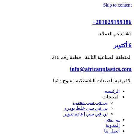
Skip to content
+201029199386
24/7 دعم العملاء
6 أكتوبر
المنطقة الصناعية الثالثة - قطعة رقم 216
info@africanplastics.com
الافريقيه للصنعات البلاستكيه مفتوح دائما
الرئيسه
المنتجات
بي في سي محبب
بي في سي خلط بودره
بي في سي إعادة تدوير
من نحن
المدونة
اتصل بنا