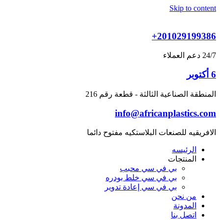
Skip to content
+201029199386
24/7 دعم العملاء
6 أكتوبر
المنطقة الصناعية الثالثة - قطعة رقم 216
info@africanplastics.com
الافريقيه للصنعات البلاستكيه مفتوح دائما
الرئيسه
المنتجات
بي في سي محبب
بي في سي خلط بودره
بي في سي إعادة تدوير
من نحن
المدونة
اتصل بنا