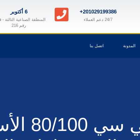
+201029199386
6 أكتوبر
24/7 دعم العملاء
المنطقة الصناعية الثالثة - 
رقم 216
المدونة
اتصل بنا
خصائص بي 