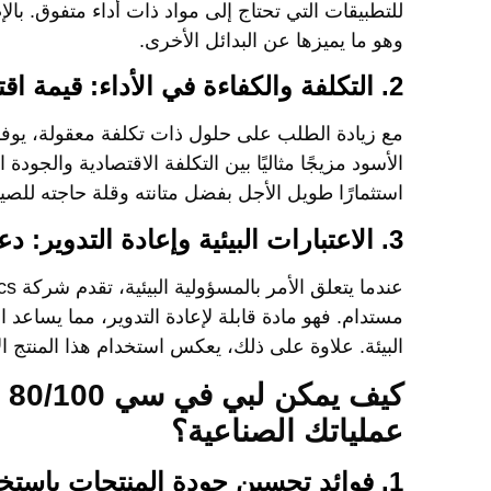
للتطبيقات التي تحتاج إلى مواد ذات أداء متفوق. بالإ
وهو ما يميزها عن البدائل الأخرى.
2. التكلفة والكفاءة في الأداء: قيمة اقتصادية مع ضمان الجودة
مع زيادة الطلب على حلول ذات تكلفة معقولة، يوف
الأسود
مزيجًا مثاليًا بين التكلفة الاقتصادية والجود
استثمارًا طويل الأجل بفضل متانته وقلة حاجته للصي
3. الاعتبارات البيئية وإعادة التدوير: دعم الاستدامة مع African Plastics
عندما يتعلق الأمر بالمسؤولية البيئية، تقدم شركة
cs
مستدام. فهو مادة قابلة لإعادة التدوير، مما يساعد ا
البيئة. علاوة على ذلك، يعكس استخدام هذا المنتج الا
عملياتك الصناعية؟
1. فوائد تحسين جودة المنتجات باستخدام منتج African Plastics