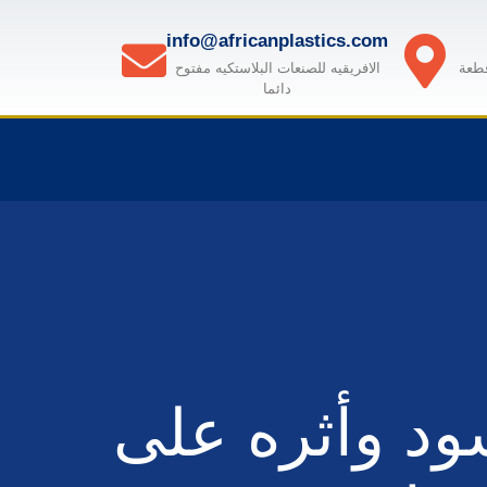
info@africanplastics.com
قطعة
الافريقيه للصنعات البلاستكيه مفتوح
دائما
في سي 80/100 الأسود وأثره على