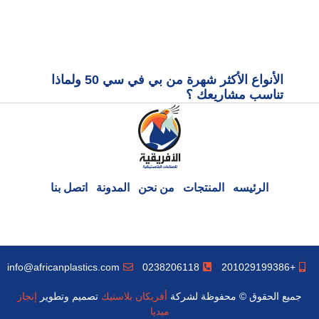
الأنواع الأكثر شهرة من بي في سي 50 ولماذا
تناسب مشاريعك ؟
الرئيسه
المنتجات
من نحن
المدونة
اتصل بنا
info@africanplastics.com
0238206118
+201029199386
جميع الحقوق © محفوظة لشركة
أفريكان بلاستيك
تصميم وتطوير
إنجاز
ميديا