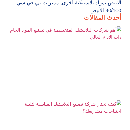
الأبيض بمواد بلاستيكية أخرى
,
مميزات بي في سي
90/100 الأبيض
أحدث المقالات
أه
شر
ال
ال
في
ال
ال
الأ
ال
كي
شر
تص
ال
ال
لتل