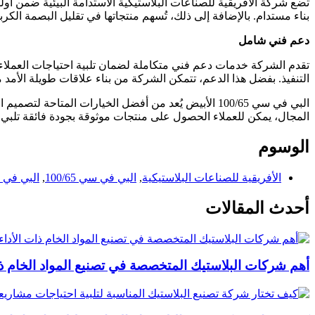
تضع شركة الأفريقية للصناعات البلاستيكية الاستدامة البيئية ضمن أولوي
بناء مستدام. بالإضافة إلى ذلك، تُسهم منتجاتها في تقليل البصمة الكربوني
دعم فني شامل
تقدم الشركة خدمات دعم فني متكاملة لضمان تلبية احتياجات العملاء
التنفيذ. بفضل هذا الدعم، تتمكن الشركة من بناء علاقات طويلة الأم
البي في سي 100/65 الأبيض يُعد من أفضل الخيارات المتاحة لتصميم النوافذ والأبواب في البناء الحديث، حيث يجمع بين المزايا العملية والجمالية. ومن خلال ريادة
المجال، يمكن للعملاء الحصول على منتجات موثوقة بجودة فائقة تلبي اح
الوسوم
الأفريقية للصناعات البلاستيكية
,
البي في سي 100/65
,
البي في سي 00/65
أحدث المقالات
أهم شركات البلاستيك المتخصصة في تصنيع المواد الخام ذات