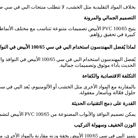
بخلاف المواد التقليدية مثل الخشب، لا تتطلب منتجات البي في سي صي
التصميم الجمالي والمرونة
يتيح PVC 100/65 الأبيض تصميمات متنوعة تتناسب مع مختل
كبيرة في تحقيق رؤاهم.
لماذا يُفضل المهندسون استخدام البي في سي 100/65 الأبيض في النوافذ والأبواب؟
يُفضل المهندسون استخدام البي
الحديث بأداء موثوق وتصميمات جمالية.
التكلفة الاقتصادية والكفاءة
بالمقارنة مع المواد الأخرى مثل الخشب أو الألومنيوم، يُعد البي في سي خ
حلول فعّالة وبأسعار معقولة.
القدرة على دمج التقنيات الحديثة
يمكن تصميم النوافذ والأبواب المصنوعة من PVC 100/65 الأبيض لتشمل أنظمة زجاج ذكية أو أنظمة غلق إلكترونية، مما يتيح دمجها بسهولة في المنازل الذكية والمباني الحديثة التي تعتمد على التكنولوجيا.
الوزن الخفيف وسهولة التركيب
يتميز البي في سي 100/65 الأبيض بخفة وزنه مقار