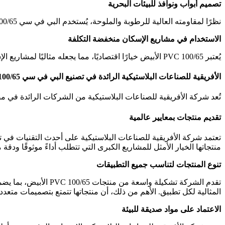
تصميم أبواب ونوافذ للبيئات البحرية
نظرًا لمقاومته العالية للرطوبة والملوحة، يُستخدم البي في سي 100/65 الأبيض في تصميم النوافذ والأبواب للمباني القريبة من السواحل. هذه التطبيقات تضمن أداءً مستقرًا وطويل الأمد في الظروف البحرية.
الاستخدام في مشاريع الإسكان منخفضة التكلفة
يُعتبر PVC 100/65 الأبيض خيارًا اقتصاديًا، مما يجعله مثاليًا لمشاريع الإسكان منخفضة التكلفة، حيث يوفر حلولًا عملية بجودة عالية دون تحميل المشاريع تكاليف زائدة.
الأفريقية للصناعات البلاستيكية الرائدة في تصنيع البي في سي 100/65 الأبيض
تُعد شركة الأفريقية للصناعات البلاستيكية من الشركات الرائدة في مصر والسودان في تصنيع PVC 100/65 الأبيض، حيث تقدم حلولًا متكاملة تلبي احتي
تقديم منتجات بمعايير عالمية
منتجاتها الخيار الأمثل للمشاريع الكبرى التي تتطلب أداءً موثوقًا ودق
تنوع المنتجات لتناسب جميع التطبيقات
تقدم الشركة تشكيلة 
المثالية لكل تطبيق. الأهم من ذلك، أن منتجاتها تتمتع بتصميمات متعددة
الاعتماد على مواد صديقة للبيئة