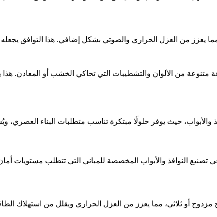
 متنوعة من الألوان والتشطيبات التي تحاكي الخشب أو المعادن. هذا
 العالية للحريق، يُستخدم البي في سي 100/65 الأبيض في تصنيع النوافذ والأبواب المخصصة للمباني 