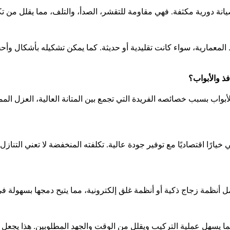
انة دورية مكثفة. فهي مقاومة للتقشر، الصدأ، والتلف، مما يقلل من تك
ف الأنماط المعمارية، سواء كانت تقليدية أو حديثة. كما يمكن تشكيله بأشكا
 في سي 100/65 الأبيض في النوافذ والأبواب بسبب خصائصه الفريدة التي تجمع بين المتانة العالية،
يارًا اقتصاديًا مع توفير جودة عالية. تكلفته المنخفضة لا تعني التنازل 
نة بالمواد الأخرى، مما يسهل عملية التركيب ويقلل من الوقت والجهد المطلوبين.