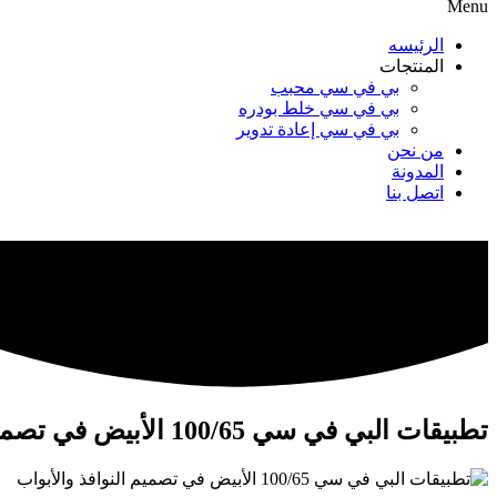
Menu
الرئيسه
المنتجات
بي في سي محبب
بي في سي خلط بودره
بي في سي إعادة تدوير
من نحن
المدونة
اتصل بنا
تطبيقات البي في سي 100/65 الأبيض في تصميم النوافذ والأبواب