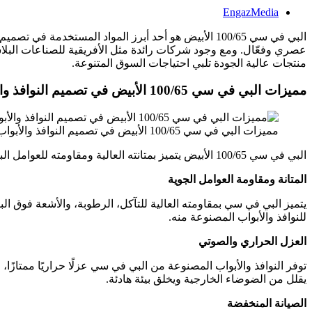
EngazMedia
البي في سي 100/65 الأبيض هو أحد أبرز المواد المستخدمة
عصري وفعّال. ومع وجود شركات رائدة مثل الأفريقية للصناعات البلاست
منتجات عالية الجودة تلبي احتياجات السوق المتنوعة.
مميزات البي في سي 100/65 الأبيض في تصميم النوافذ والأبواب
مميزات البي في سي 100/65 الأبيض في تصميم النوافذ والأبواب
البي في سي 100/65 الأبيض يتميز بمتانته العالية ومقاومته للعوامل البيئية، مما يجعله خيارًا مثاليًا للنوافذ والأبواب. كما يوفر عزلًا حراريًا وصوتيًا مميزًا، مع تصاميم جمالية تناسب جميع الأنماط المعمارية.
المتانة ومقاومة العوامل الجوية
يتميز البي في سي بمقاومته العالية للتآكل، الرطوبة، والأشعة فوق البنف
للنوافذ والأبواب المصنوعة منه.
العزل الحراري والصوتي
توفر النوافذ والأبواب المصنوعة من البي في سي عزلًا حراريًا ممتازًا،
يقلل من الضوضاء الخارجية ويخلق بيئة هادئة.
الصيانة المنخفضة