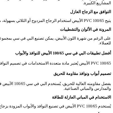
المشاريع الكبيرة.
التوافق مع الزجاج العازل
يتيح PVC 100/65 الأبيض استخدام الزجاج المزدوج أو الثلاثي بسهولة، مما يعزز من العزل الحراري والصوتي بشكل إضافي. هذا التوافق يجعله خيارًا مرنًا للمهندسين لتلبية احتياجات المباني المختلفة.
المرونة في الألوان والتشطيبات
على الرغم من شهرة اللون الأبيض، يمكن تصنيع البي في سي بمجموعة
للعملاء.
أفضل تطبيقات البي في سي 100/65 الأبيض للنوافذ والأبواب
PVC 100/65 الأبيض يُعتبر مادة متعددة الاستخدامات في تصميم النوافذ والأبواب، حيث يوفر حلولًا مبتكرة تناسب متطلبات البناء العصري، ويُستخدم في العديد من التطبيقات التي تعزز من كفاءة وأداء المباني.
تصميم أبواب ونوافذ مقاومة للحريق
بفضل مقاومته
والمدارس والمباني الصناعية.
الاستخدام في المباني العازلة للطاقة
يُستخدم PVC 100/65 الأبيض في تصنيع النوافذ والأبواب المزودة بزجاج مزدوج أو ثلاثي، مما يعزز من العزل الحراري ويقلل من استهلاك الطاقة في المباني. هذه الخاصية تُلبي معايير الاستدامة في البناء الحديث.