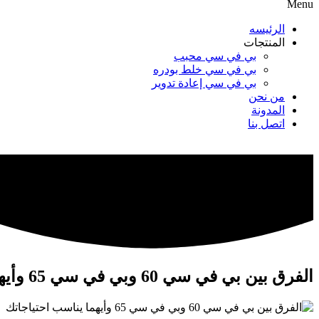
Menu
الرئيسه
المنتجات
بي في سي محبب
بي في سي خلط بودره
بي في سي إعادة تدوير
من نحن
المدونة
اتصل بنا
الفرق بين بي في سي 60 وبي في سي 65 وأيهما يناسب احتياجاتك