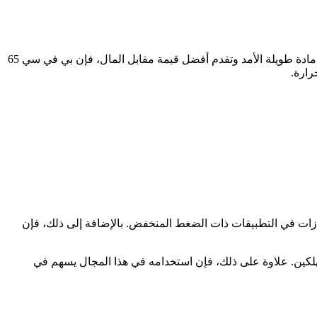
إذا كانت الميزانية محدودة، فإن بي في سي 60 يعتبر خيارًا اقتصاديًا يلبي احتياجاتك الأساسية دون تكلفة مرتفعة. ومع ذلك، إذا كنت تبحث عن مادة طويلة الأمد وتقدم أفضل قيمة مقابل المال، فإن بي في سي 65
رارة.
السوائل والغازات في التطبيقات ذات الضغط المنخفض. بالإضافة إلى ذلك، فإن
بية المنتج للمستهلكين. علاوة على ذلك، فإن استخدامه في هذا المجال يسهم في