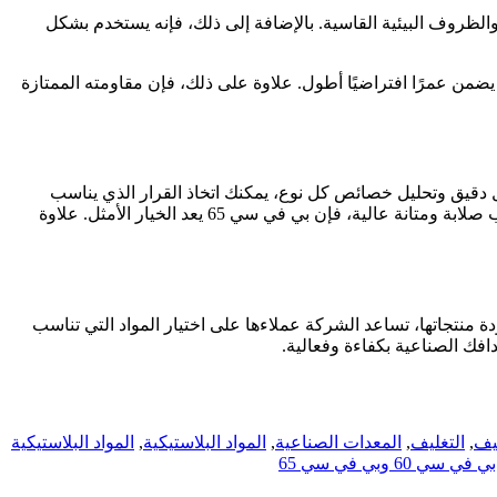
مقاومة كبيرة للتآكل والظروف البيئية القاسية. بالإضافة إلى ذلك، فإنه يستخدم بشكل
ة للتآكل والصدمات، مما يضمن عمرًا افتراضيًا أطول. علاوة على ذلك، فإن مقاومته الممتازة
احتياجاتك بشكل دقيق وتحليل خصائص كل نوع، يمكنك اتخاذ القرار الذي يناسب
تطبيقاتك بشكل مثالي. إذا كنت تبحث عن مرونة وسهولة تشكيل، فإن بـي في سـي 60 يوفر حلاً اقتصاديًا وفعالًا. أما إذا كانت احتياجاتك تتطلب صلابة ومتانة عالية، فإن بي في سي 65 يعد الخيار الأمثل. علاوة
صناعات. بفضل خبرتها الطويلة وجودة منتجاتها، تساعد الشركة عملاءها على اختيار المواد التي تناسب
ليف
,
التغليف
,
المعدات الصناعية
,
المواد البلاستيكية
,
المواد البلاستيكية
 سي 60 وبي في سي 65