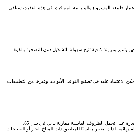
يجب الأخذ بعين الاعتبار طبيعة المشروع والميزانية المتوفرة. في هذه الفقرة، سنلقي
فة أو المتوسطة مثل صناعة الأنابيب أو التغليف، فإن بي في سي 60 يعد الخيار المثالي. فهو يتميز بمرونة كافية تتيح سهولة التشكيل دون التضحية بالقوة.
إن بي في سي 65 هو الخيار الأفضل. بفضل صلابته العالية، يُمكن الاعتماد عليه في تصنيع النوافذ، الأبواب، وغيرها من التطبيقات
وفر الأداء المطلوب مع الحفاظ على خصائصه الفيزيائية. لذلك، يعتبر مناسبًا للمناطق ذات المناخ الحار أو الصناعات