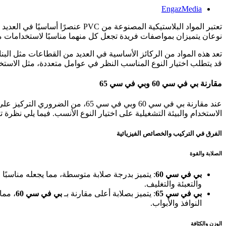
EngazMedia
تعتبر المواد البلاستيكية المصنوعة من PVC عنصرًا أساسيًا في العديد من الصناعات، وذلك بفضل تعدد استخداماتها وقوة تحملها. ومن بين الأنواع المختلفة للـ PVC، نجد بي في سي 60 و
نوعان يتميزان بمواصفات فريدة تجعل كل منهما مناسبًا لاستخدامات مح
تعد هذه المواد من الركائز الأساسية في العديد من القطاعات مثل البنا
قد يتطلب اختيار النوع المناسب النظر في عوامل متعددة، مثل الاستخدا
مقارنة بي في سي 60 وبي في سي 65
عند مقارنة بي في سي 60 وبي في 
الاستخدام والبيئة التشغيلية على اختيار النوع الأنسب. فيما يلي نظرة ت
الفرق في التركيب والخصائص الفيزيائية
الصلابة والقوة
بي في سي 60
: يتميز بدرجة صلابة متوسطة، مما يجعله مناسبًا 
والتعبئة والتغليف.
بي في سي 65
: يتميز بصلابة أعلى مقارنة بـ
بي في سي 60
، مما
النوافذ والأبواب.
الوزن والكثافة