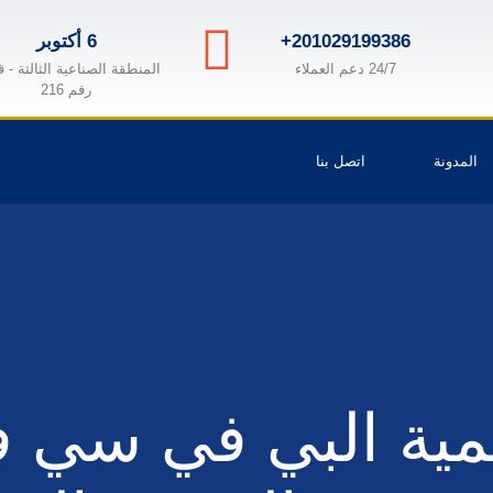
+201029199386
6 أكتوبر
24/7 دعم العملاء
المنطقة الصناعية الثالثة - 
رقم 216
المدونة
اتصل بنا
ية البي في سي ف