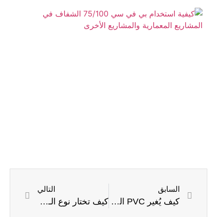
كي
اس
بي
س
00
ال
في
ال
ال
وا
ال
السابق
التالي
كيف يُغير PVC المحبب قواعد اللعبة في الصناعات البلاستيكية الحديثة
كيف تختار نوع الـ PVC المحبب الأنسب لتحقيق أهداف مشروعك