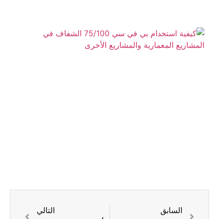
كي
اس
بي
س
00
ال
في
ال
ال
وا
ال
السابق
التالي