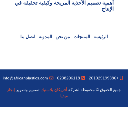
أهمية تصميم الأحذية المريحة وكيفية تحقيقه في
الإنتاج
الرئيسه
المنتجات
من نحن
المدونة
اتصل بنا
info@africanplastics.com
0238206118
+201029199386
جميع الحقوق © محفوظة لشركة
أفريكان بلاستيك
تصميم وتطوير
إنجاز
ميديا